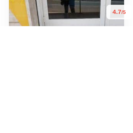
4.7
/5
PALESTRA DYNAMICA
/
Lazio
Tivoli
+39 0774 532854





Basato su 31 recensioni
4.5
/5