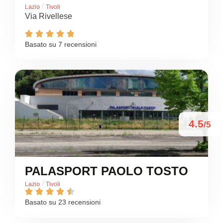
/
Lazio
Tivoli
Via Rivellese





Basato su 7 recensioni
4.5
/5
PALASPORT PAOLO TOSTO
/
Lazio
Tivoli





Basato su 23 recensioni