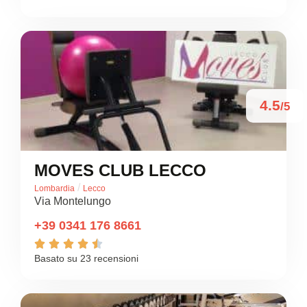
4.5
/5
MOVES CLUB LECCO
/
Lombardia
Lecco
Via Montelungo
+39 0341 176 8661





Basato su 23 recensioni