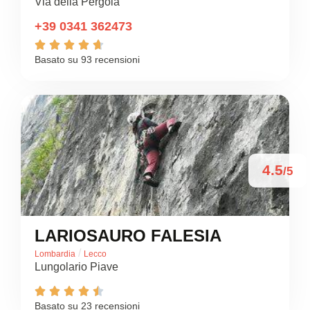
Via della Pergola
+39 0341 362473





Basato su 93 recensioni
4.5
/5
LARIOSAURO FALESIA
/
Lombardia
Lecco
Lungolario Piave





Basato su 23 recensioni