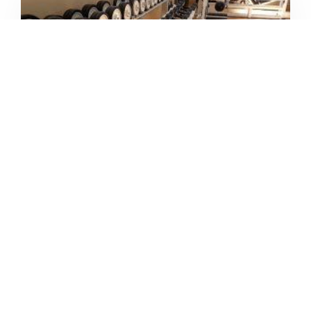
4.9
/5
PALESTRA GYMNASIUM
/
Lombardia
Lecco
Via Bainsizza
+39 0341 498278





Basato su 18 recensioni