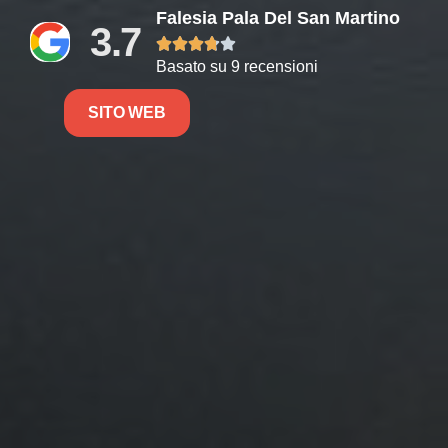
Falesia Pala Del San Martino
3.7





Basato su 9 recensioni
SITO WEB