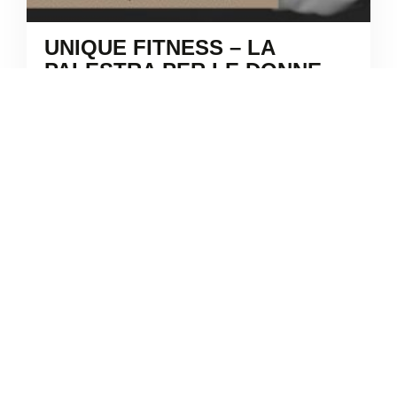
UNIQUE FITNESS – LA
PALESTRA PER LE DONNE
/
Lombardia
Giussano
Largo Europa
+39 0362 050623





Basato su 28 recensioni
5
/5