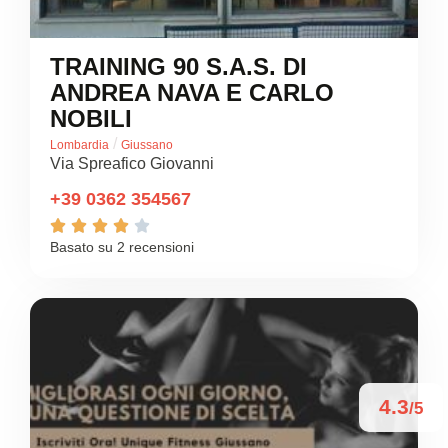
TRAINING 90 S.A.S. DI
ANDREA NAVA E CARLO
NOBILI
/
Lombardia
Giussano
Via Spreafico Giovanni
+39 0362 354567





Basato su 2 recensioni
4.3
/5