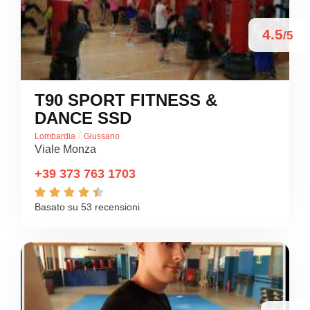
4.5
/5
T90 SPORT FITNESS &
DANCE SSD
/
Lombardia
Giussano
Viale Monza
+39 373 763 1703





Basato su 53 recensioni