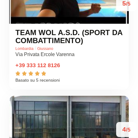
5
/5
TEAM WOL A.S.D. (SPORT DA
COMBATTIMENTO)
/
Lombardia
Giussano
Via Privata Ercole Varenna
+39 333 112 8126





Basato su 5 recensioni
4
/5