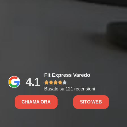
Fit Express Varedo
4.1





Basato su 121 recensioni
CHIAMA ORA
SITO WEB