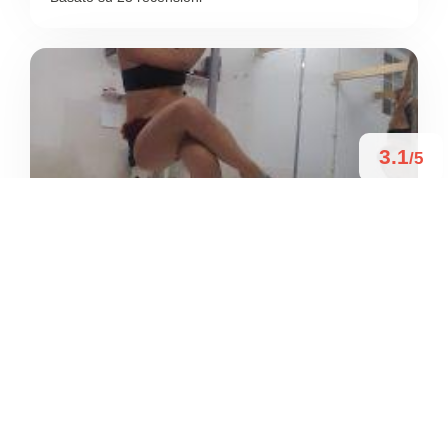
3.1
/5
FITNESS LAND
/
Sicilia
Agrigento
Salita Madonna degli Angeli
+39 340 868 3105





Basato su 7 recensioni