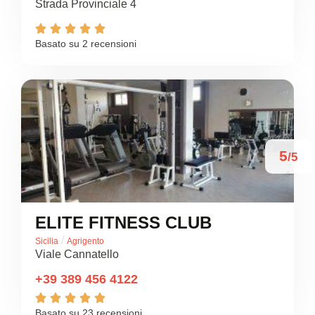
Strada Provinciale 4





Basato su 2 recensioni
5
/5
ELITE FITNESS CLUB
/
Sicilia
Agrigento
Viale Cannatello
+39 389 456 4122





Basato su 23 recensioni