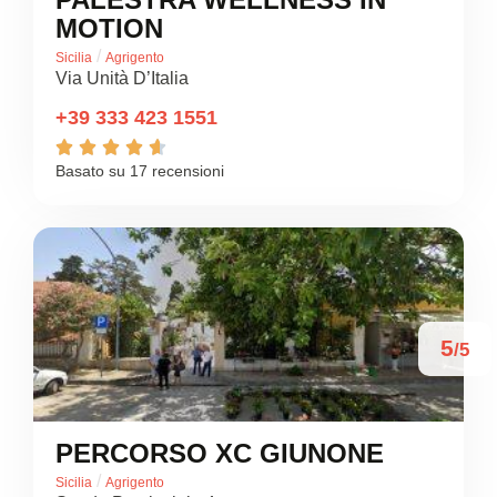
MOTION
/
Sicilia
Agrigento
Via Unità D’Italia
+39 333 423 1551





Basato su 17 recensioni
5
/5
PERCORSO XC GIUNONE
/
Sicilia
Agrigento