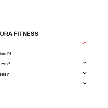
URA FITNESS
iato PI
tness?
ness?