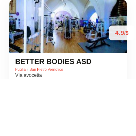
4.9
/5
BETTER BODIES ASD
/
Puglia
San Pietro Vernotico
Via avocetta
+39 345 416 5257





Basato su 68 recensioni