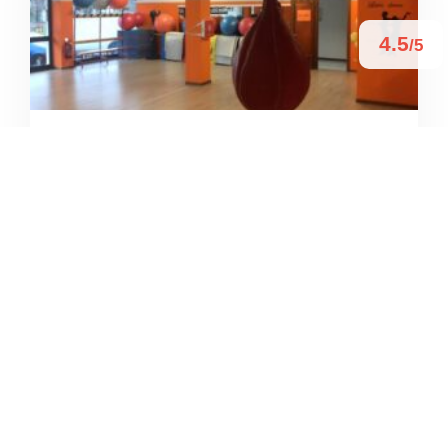
4.5
/5
ENERGY FITNESS A.S.D. –
PALESTRA
/
Veneto
Colle Umberto
Viale dell’ Artigianato
+39 0438 388510





Basato su 22 recensioni