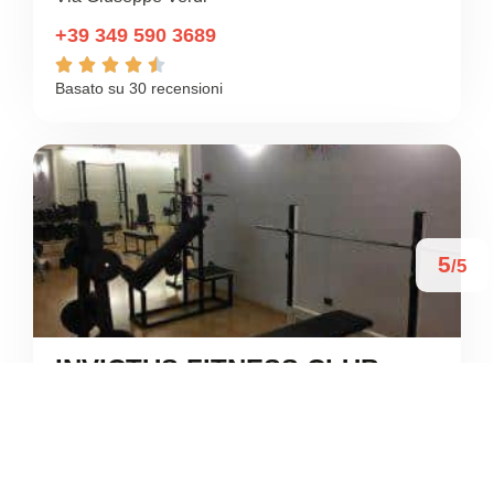
+39 349 590 3689





Basato su 30 recensioni
5
/5
INVICTUS FITNESS CLUB
/
Calabria
Quattromiglia
Via Giuseppe Verdi
+39 331 346 4530




