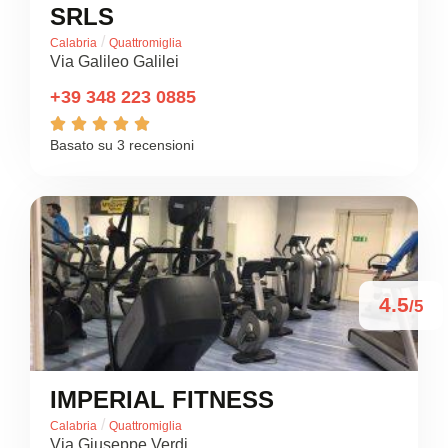
SRLS
/
Calabria
Quattromiglia
Via Galileo Galilei
+39 348 223 0885





Basato su 3 recensioni
4.5
/5
IMPERIAL FITNESS
/
Calabria
Quattromiglia
Via Giuseppe Verdi