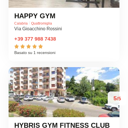
HAPPY GYM
/
Calabria
Quattromiglia
Via Gioacchino Rossini
+39 377 988 7438





Basato su 1 recensioni
5
/5
HYBRIS GYM FITNESS CLUB