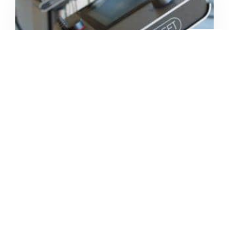
4.8
/5
BODYSTREET VICENZA
TORRI (EMS TRAINING)
/
Veneto
Torri di Quartesolo
Via Roma
+39 0444 146 5983





Basato su 36 recensioni