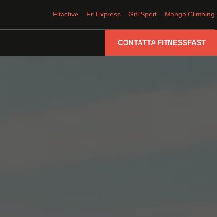
Fitactive
Fit Express
Giti Sport
Manga Climbing
CONTATTA FITNESSFAST