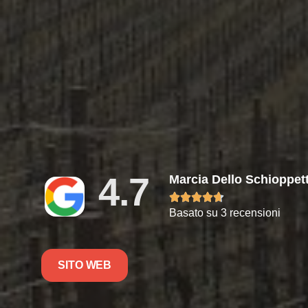
4.7
Marcia Dello Schioppet





Basato su 3 recensioni
SITO WEB