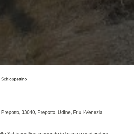
o Schioppettino
 Prepotto, 33040, Prepotto, Udine, Friuli-Venezia
Dello Schioppettino scorrendo in basso o puoi vedere