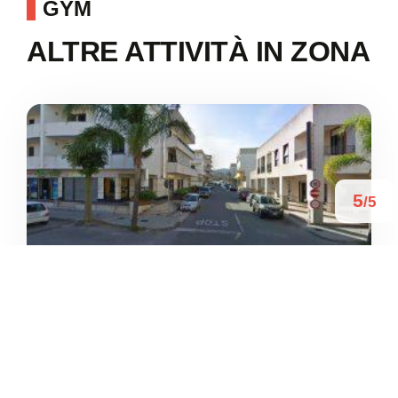
GYM
ALTRE ATTIVITÀ IN ZONA
5
/5
MARIO’S GYM
/
Sicilia
Terme
Via IV Novembre
+39 338 496 1032




