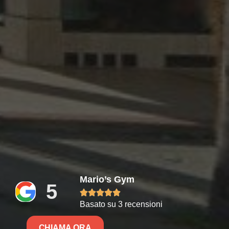
Mario’s Gym
5





Basato su 3 recensioni
CHIAMA ORA