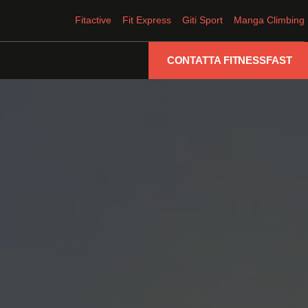
Fitactive
Fit Express
Giti Sport
Manga Climbing
CONTATTA FITNESSFAST