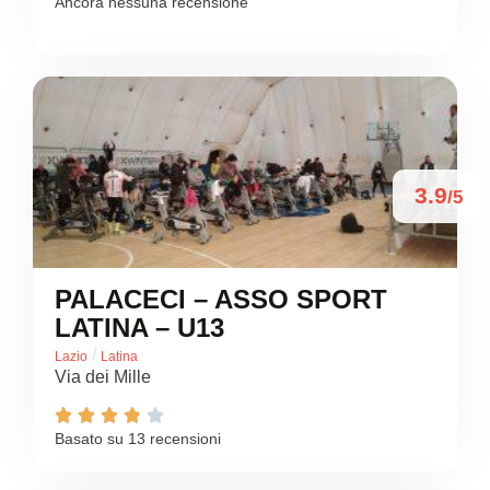
Ancora nessuna recensione
3.9
/5
PALACECI – ASSO SPORT
LATINA – U13
/
Lazio
Latina
Via dei Mille





Basato su 13 recensioni