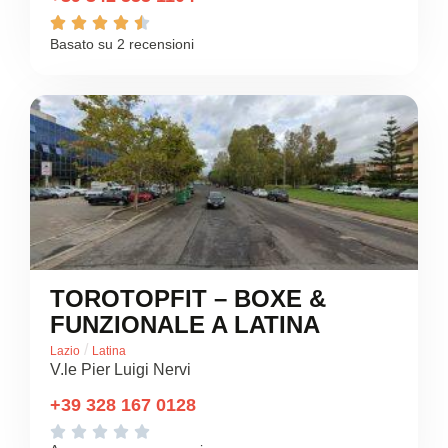





Basato su 2 recensioni
TOROTOPFIT – BOXE &
FUNZIONALE A LATINA
/
Lazio
Latina
V.le Pier Luigi Nervi
+39 328 167 0128




