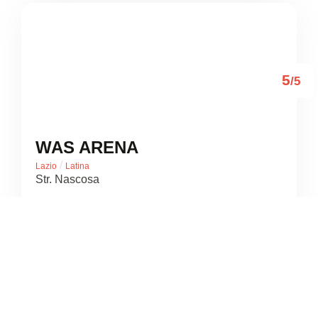
5
/5
WAS ARENA
/
Lazio
Latina
Str. Nascosa





Basato su 7 recensioni