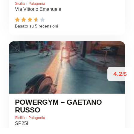
/
Sicilia
Palagonia
Via Vittorio Emanuele





Basato su 5 recensioni
4.2
/5
POWERGYM – GAETANO
RUSSO
/
Sicilia
Palagonia
SP25i
+39 328 924 1055