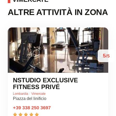
ALTRE ATTIVITÀ IN ZONA
5
/5
NSTUDIO EXCLUSIVE
FITNESS PRIVÉ
/
Lombardia
Vimercate
Piazza del linificio
+39 338 250 3697




