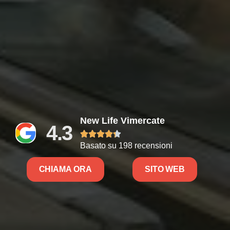
New Life Vimercate
4.3





Basato su 198 recensioni
CHIAMA ORA
SITO WEB