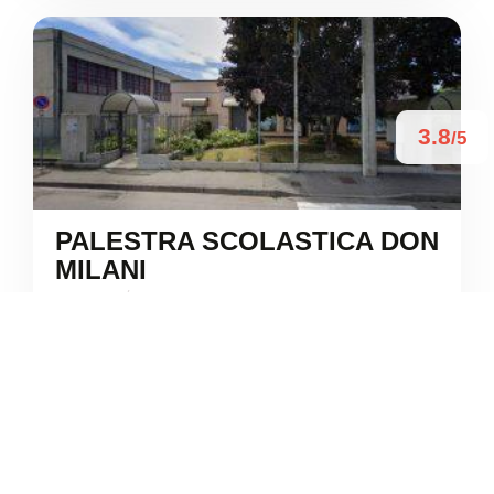
3.8
/5
PALESTRA SCOLASTICA DON
MILANI
/
Lombardia
Vimercate
Via Passirano





Basato su 5 recensioni