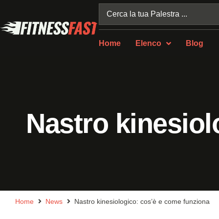
Home
Elenco
Blog
Nastro kinesiol
Home
News
Nastro kinesiologico: cos’è e come funziona