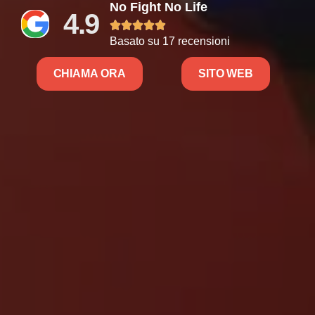
No Fight No Life
4.9





Basato su 17 recensioni
CHIAMA ORA
SITO WEB