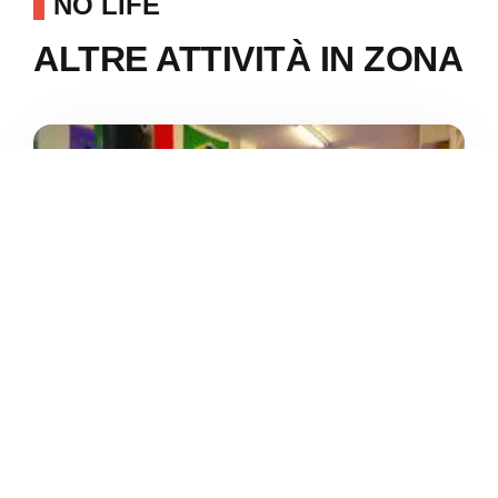
NO LIFE
ALTRE ATTIVITÀ IN ZONA
4.9
/5
NO FIGHT NO LIFE
/
Toscana
Torre del Lago Puccini
Via Aurelia Sud
+39 349 070 2839





Basato su 17 recensioni