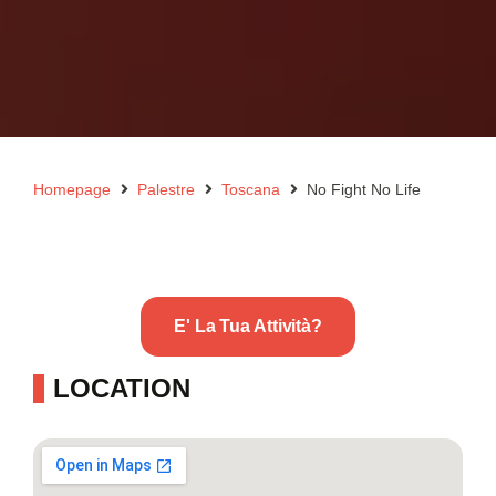
Homepage
Palestre
Toscana
No Fight No Life
E' La Tua Attività?
LOCATION