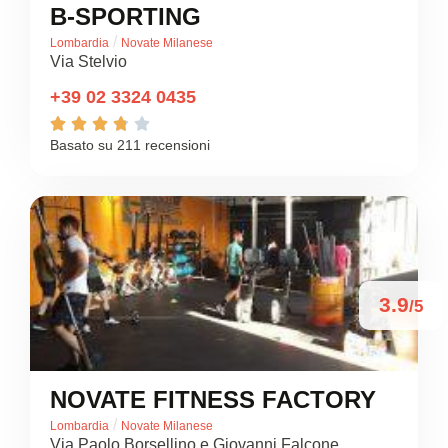
B-SPORTING
/
Lombardia
Novate Milanese
Via Stelvio
+39 02 3324 0435





Basato su 211 recensioni
3.9
/5
NOVATE FITNESS FACTORY
/
Lombardia
Novate Milanese
Via Paolo Borsellino e Giovanni Falcone