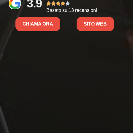
3.9





Basato su 13 recensioni
CHIAMA ORA
SITO WEB