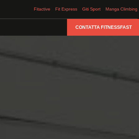
Fitactive
Fit Express
Giti Sport
Manga Climbing
CONTATTA FITNESSFAST