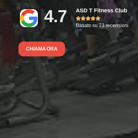
4.7
ASD T Fitness Club





Basato su 73 recensioni
CHIAMA ORA