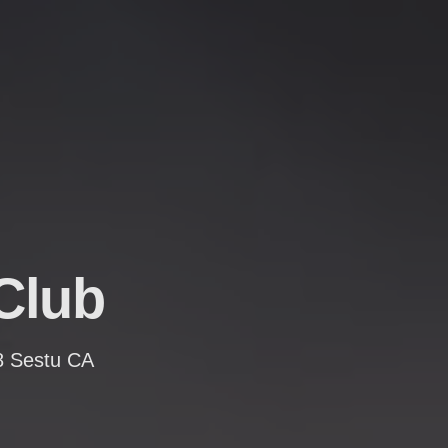
Club
8 Sestu CA