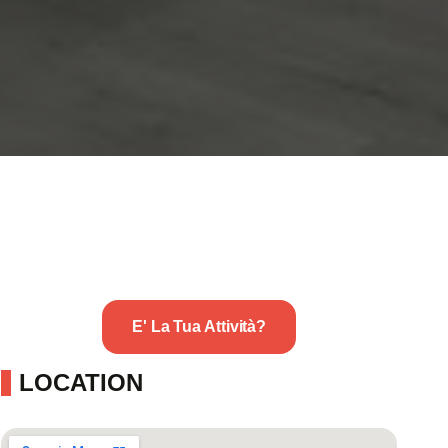
E' La Tua Attività?
LOCATION