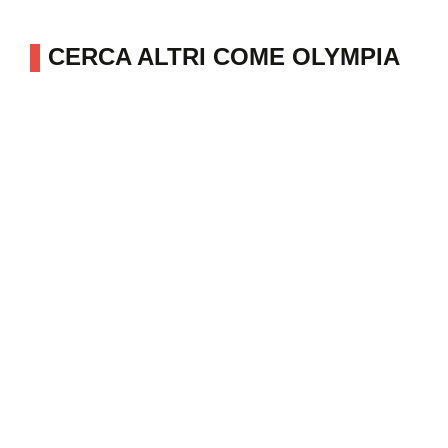
CERCA ALTRI COME OLYMPIA
FITNESS
ALTRE ATTIVITÀ IN ZONA
OLYMPIA FITNESS
/
Piemonte
Villar Perosa
Via Trieste