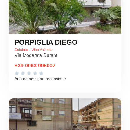
PORPIGLIA DIEGO
/
Calabria
Vibo Valentia
Via Moderata Durant
+39 0963 995007





Ancora nessuna recensione