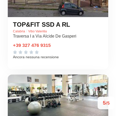
TOP&FIT SSD A RL
/
Calabria
Vibo Valentia
Traversa I a Via Alcide De Gasperi
+39 327 476 9315





Ancora nessuna recensione
5
/5