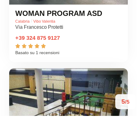
WOMAN PROGRAM ASD
/
Calabria
Vibo Valentia
Via Francesco Protetti
+39 324 875 9127





Basato su 1 recensioni
5
/5
A.S.D. FENIX SPORT