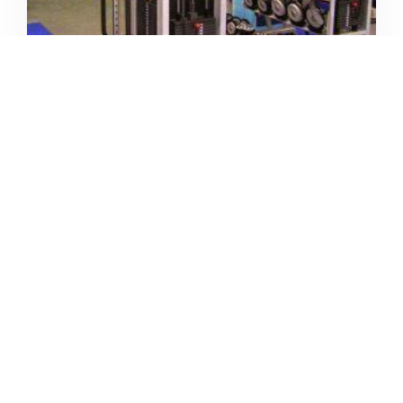
MUSCLE GYM NUTRIKA
/
Lombardia
Lissone
Via Giuseppe Garibaldi
+39 039 481361





Basato su 17 recensioni
4.5
/5