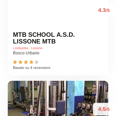
4.3
/5
MTB SCHOOL A.S.D.
LISSONE MTB
/
Lombardia
Lissone
Bosco Urbano





Basato su 4 recensioni
4.5
/5