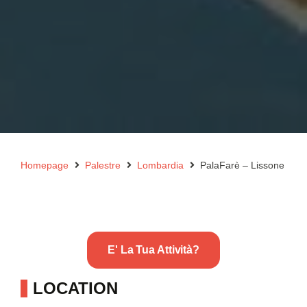
Homepage
Palestre
Lombardia
PalaFarè – Lissone
E' La Tua Attività?
LOCATION