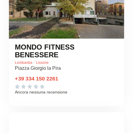
MONDO FITNESS
BENESSERE
/
Lombardia
Lissone
Piazza Giorgio la Pira
+39 334 150 2261





Ancora nessuna recensione