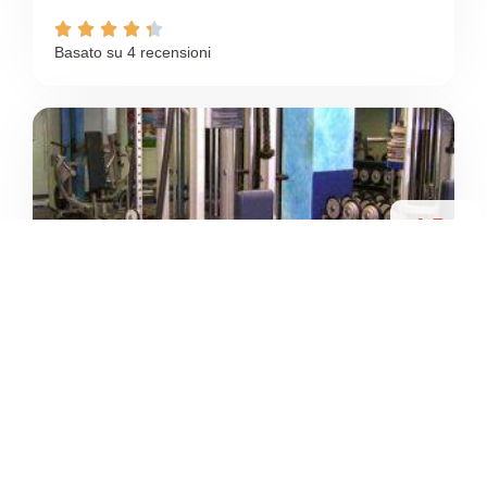





Basato su 4 recensioni
4.5
/5
MUSCLE GYM NUTRIKA
/
Lombardia
Lissone
Via Giuseppe Garibaldi
+39 039 481361





Basato su 17 recensioni