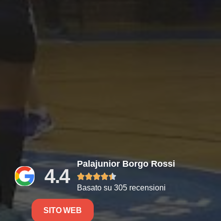
Palajunior Borgo Rossi
4.4





Basato su 305 recensioni
SITO WEB