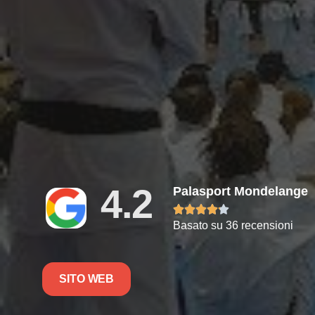
4.2
Palasport Mondelange





Basato su 36 recensioni
SITO WEB