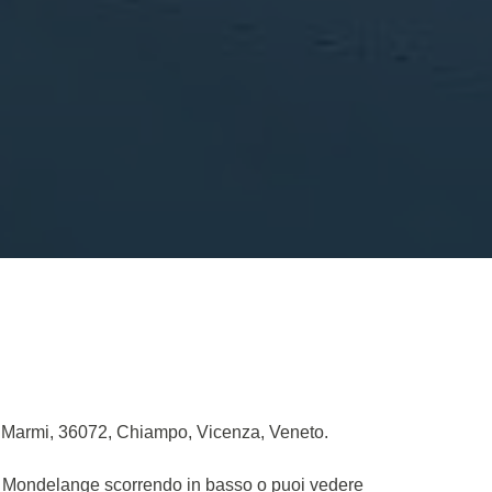
a Marmi, 36072, Chiampo, Vicenza, Veneto.
rt Mondelange scorrendo in basso o puoi vedere