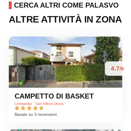
CERCA ALTRI COME PALASVO
ALTRE ATTIVITÀ IN ZONA
4.7
/5
CAMPETTO DI BASKET
/
Lombardia
San Vittore Olona





Basato su 3 recensioni