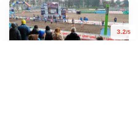
3.2
/5
CAMPO SPORTIVO AGORÀ
/
Lombardia
San Vittore Olona
Via U. Foscolo





Basato su 18 recensioni