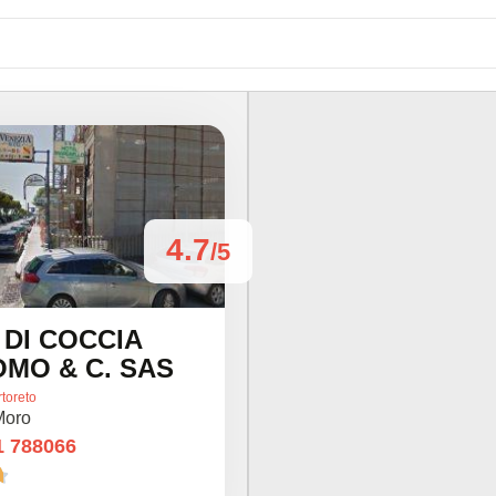
4.7
/5
 DI COCCIA
MO & C. SAS
rtoreto
Moro
1 788066
