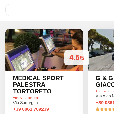
4.5
/5
MEDICAL SPORT
G & G
PALESTRA
GIACO
TORTORETO
/
Abruzzo
To
Via Aldo 
/
Abruzzo
Tortoreto
+39 086
Via Sardegna
+39 0861 789239



