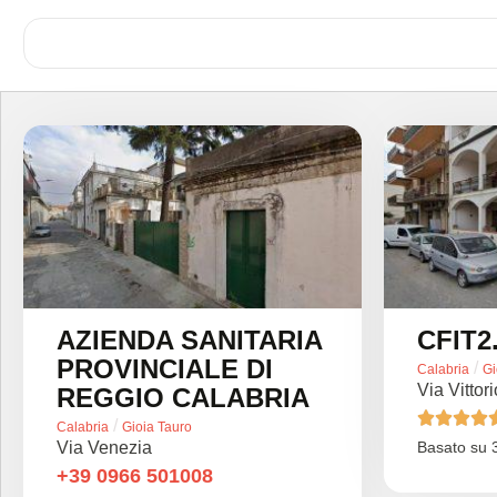
AZIENDA SANITARIA
CFIT2
PROVINCIALE DI
/
Calabria
Gi
Via Vittor
REGGIO CALABRIA




/
Calabria
Gioia Tauro
Via Venezia
Basato su 3
+39 0966 501008