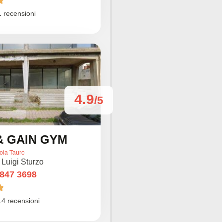

 recensioni
4.9
/5
& GAIN GYM
oia Tauro
 Luigi Sturzo
 847 3698

14 recensioni