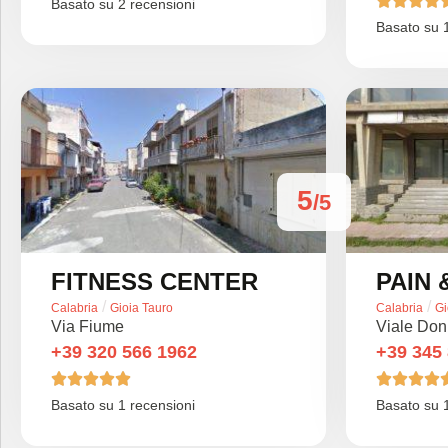




Basato su 2 recensioni
Basato su 1
5
/5
FITNESS CENTER
PAIN 
/
/
Calabria
Gioia Tauro
Calabria
Gi
Via Fiume
Viale Don
+39 320 566 1962
+39 345









Basato su 1 recensioni
Basato su 