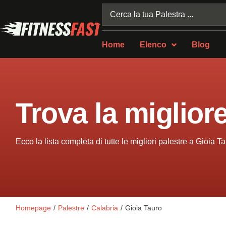
Home
Elenco
Blog
Trova la miglior
Ecco la lista completa di tutte le migliori palestre a Gioia T
Homepage
/
Palestre
/
Calabria
/
Gioia Tauro