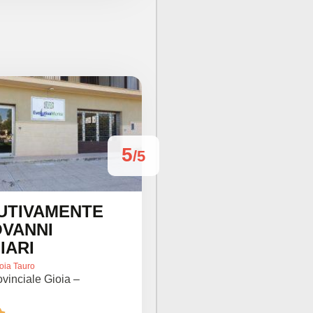
5
/5
UTIVAMENTE
OVANNI
IARI
oia Tauro
vinciale Gioia –