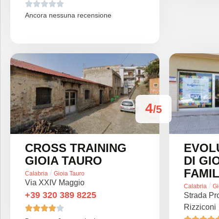





Ancora nessuna recensione
4
/5
CROSS TRAINING
EVOL
GIOIA TAURO
DI GI
FAMIL
/
Calabria
Gioia Tauro
Via XXIV Maggio
/
Calabria
Gi
+39 320 389 8225
Strada Pro
Rizziconi




