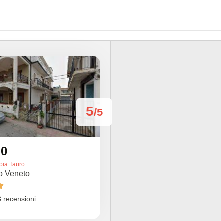
5
/5
.0
oia Tauro
io Veneto

 recensioni