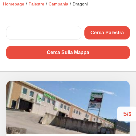
Homepage
/
Palestre
/
Campania
/
Dragoni
Cerca Palestra
Cerca Sulla Mappa
5
/5