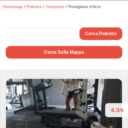
Homepage
/
Palestre
/
Campania
/
Pomigliano d'Arco
Cerca Palestra
Cerca Sulla Mappa
4.3
/5