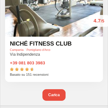
4.7
/5
NICHÉ FITNESS CLUB
/
Campania
Pomigliano d'Arco
Via Indipendenza
+39 081 803 3983





Basato su 151 recensioni
Carica