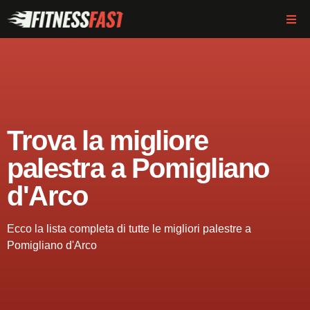
Trova la migliore
palestra a Pomigliano
d'Arco
Ecco la lista completa di tutte le migliori palestre a
Pomigliano d'Arco