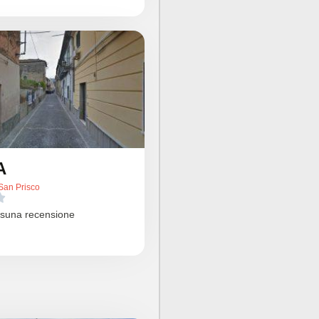
A
San Prisco

suna recensione