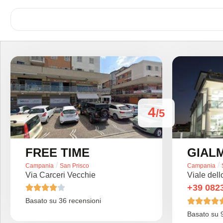
4
/5
FREE TIME
GIAL
/
/
Campania
San Prisco
Campania
Via Carceri Vecchie
Viale dell
+39 082





Basato su 36 recensioni




Basato su 