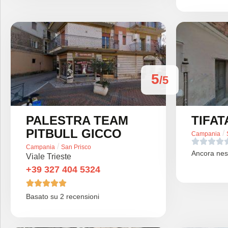
5
/5
PALESTRA TEAM
TIFAT
PITBULL GICCO
/
Campania




/
Campania
San Prisco
Ancora nes
Viale Trieste
+39 327 404 5324





Basato su 2 recensioni