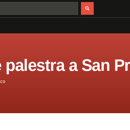
e palestra a San P
sco