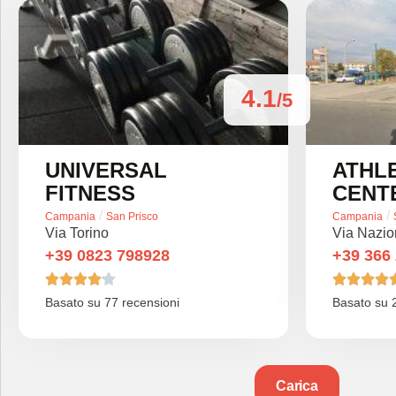
4.1
/5
UNIVERSAL
ATHLE
FITNESS
CENT
/
/
Campania
San Prisco
Campania
Via Torino
Via Nazio
+39 0823 798928
+39 366









Basato su 77 recensioni
Basato su 2
Carica