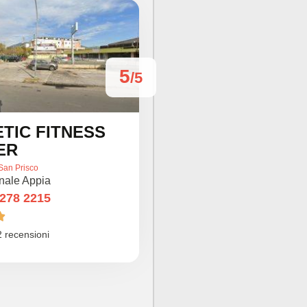
5
/5
TIC FITNESS
ER
San Prisco
nale Appia
 278 2215

 recensioni