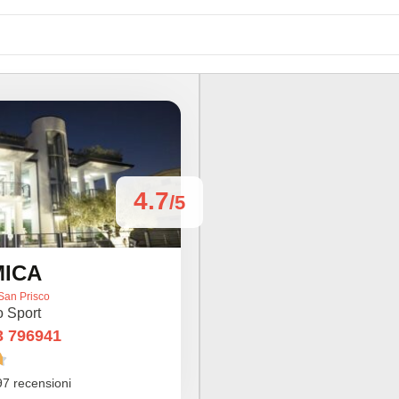
4.7
/5
MICA
San Prisco
o Sport
3 796941

97 recensioni