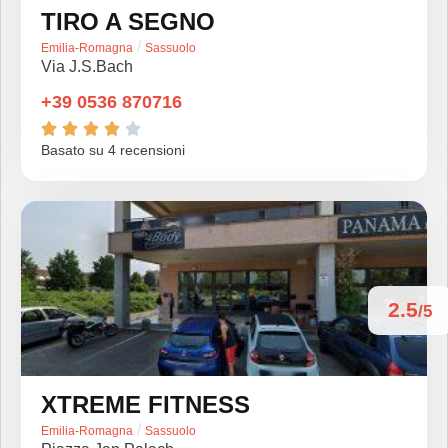
TIRO A SEGNO
/
Emilia-Romagna
Sassuolo
Via J.S.Bach
+39 0536 870716





Basato su 4 recensioni
2.5
/5
XTREME FITNESS
/
Emilia-Romagna
Sassuolo