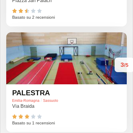
Piazza Jan Palach





Basato su 2 recensioni
3
/5
PALESTRA
/
Emilia-Romagna
Sassuolo
Via Braida





Basato su 1 recensioni