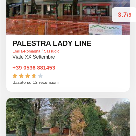
3.7
/5
PALESTRA LADY LINE
/
Emilia-Romagna
Sassuolo
Viale XX Settembre
+39 0536 881453





Basato su 12 recensioni