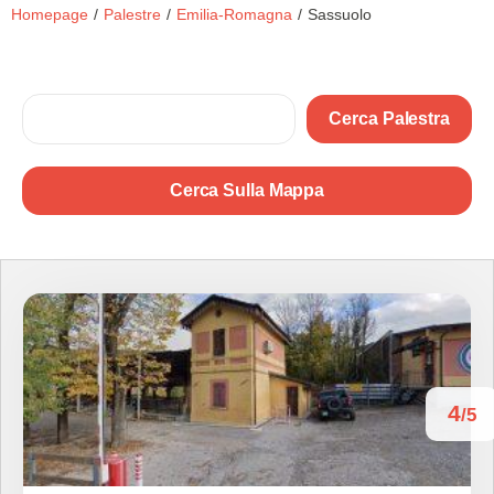
Homepage
/
Palestre
/
Emilia-Romagna
/
Sassuolo
Cerca Palestra
Cerca Sulla Mappa
4
/5