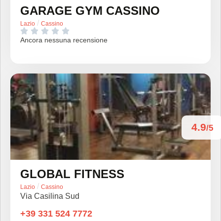
GARAGE GYM CASSINO
/
Lazio
Cassino





Ancora nessuna recensione
4.9
/5
GLOBAL FITNESS
/
Lazio
Cassino
Via Casilina Sud
+39 331 524 7772