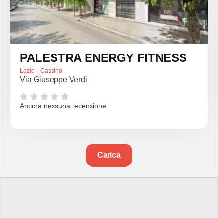
PALESTRA ENERGY FITNESS
/
Lazio
Cassino
Via Giuseppe Verdi





Ancora nessuna recensione
Carica