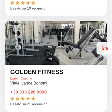





Basato su 10 recensioni
5
/5
GOLDEN FITNESS
/
Lazio
Cassino
Viale Ivanoe Bonomi
+39 333 220 9090





Basato su 21 recensioni