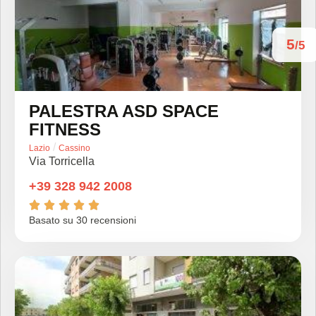
5
/5
PALESTRA ASD SPACE
FITNESS
/
Lazio
Cassino
Via Torricella
+39 328 942 2008





Basato su 30 recensioni