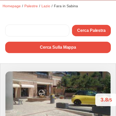
Homepage
/
Palestre
/
Lazio
/
Fara in Sabina
Cerca Palestra
Cerca Sulla Mappa
3.8
/5