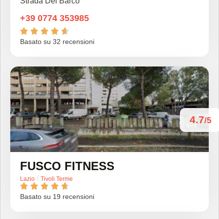
Strada Del Barco
+39 0774 353985





Basato su 32 recensioni
4.7
/5
FUSCO FITNESS
/
Lazio
Tivoli Terme





Basato su 19 recensioni