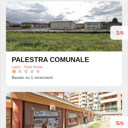
1
/5
PALESTRA COMUNALE
/
Lazio
Tivoli Terme





Basato su 1 recensioni
5
/5