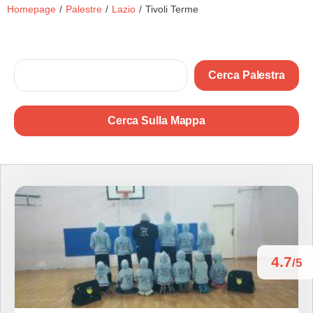
Homepage
/
Palestre
/
Lazio
/
Tivoli Terme
Cerca Palestra
Cerca Sulla Mappa
4.7
/5