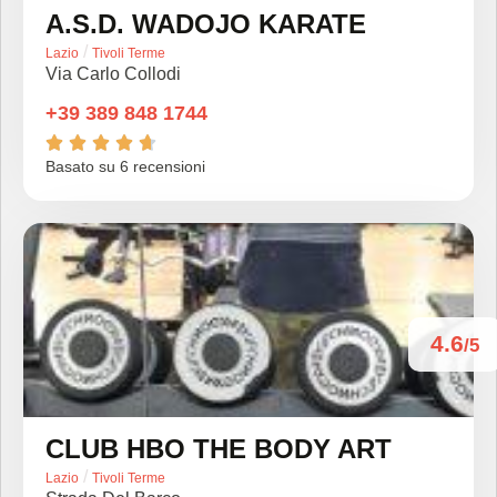
A.S.D. WADOJO KARATE
/
Lazio
Tivoli Terme
Via Carlo Collodi
+39 389 848 1744





Basato su 6 recensioni
4.6
/5
CLUB HBO THE BODY ART
/
Lazio
Tivoli Terme