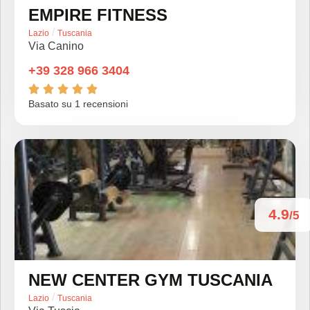
EMPIRE FITNESS
/
Lazio
Tuscania
Via Canino
+39 328 966 3404





Basato su 1 recensioni
4.9
/5
NEW CENTER GYM TUSCANIA
/
Lazio
Tuscania