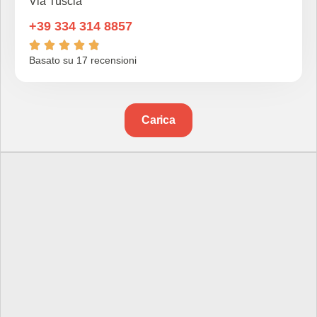
Via Tuscia
+39 334 314 8857





Basato su 17 recensioni
Carica