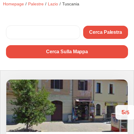
Homepage
/
Palestre
/
Lazio
/
Tuscania
Cerca Palestra
Cerca Sulla Mappa
5
/5