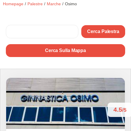
Homepage
/
Palestre
/
Marche
/
Osimo
Cerca Palestra
Cerca Sulla Mappa
4.5
/5