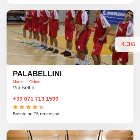
4.3
/5
PALABELLINI
/
Marche
Osimo
Via Bellini
+39 071 713 1599





Basato su 75 recensioni