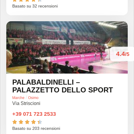
Basato su 32 recensioni
4.4
/5
PALABALDINELLI –
PALAZZETTO DELLO SPORT
/
Marche
Osimo
Via Striscioni
+39 071 723 2533





Basato su 203 recensioni