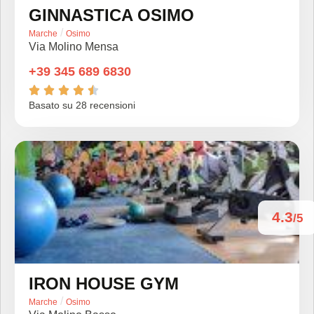
GINNASTICA OSIMO
/
Marche
Osimo
Via Molino Mensa
+39 345 689 6830





Basato su 28 recensioni
4.3
/5
IRON HOUSE GYM
/
Marche
Osimo