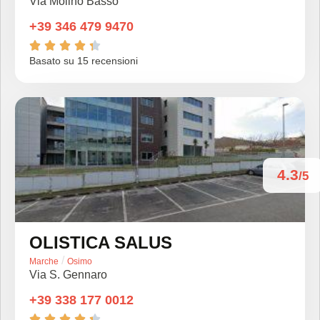
Via Molino Basso
+39 346 479 9470





Basato su 15 recensioni
4.3
/5
OLISTICA SALUS
/
Marche
Osimo
Via S. Gennaro
+39 338 177 0012




