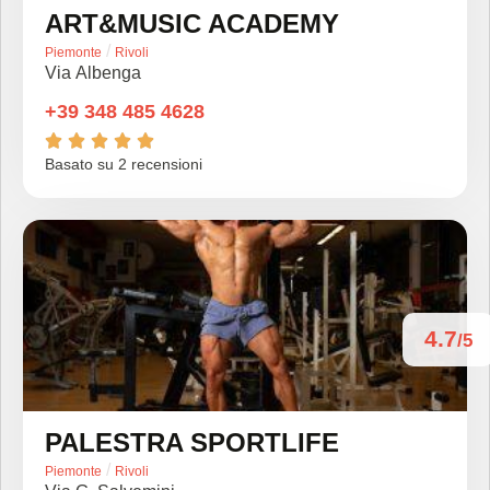
ART&MUSIC ACADEMY
/
Piemonte
Rivoli
Via Albenga
+39 348 485 4628





Basato su 2 recensioni
4.7
/5
PALESTRA SPORTLIFE
/
Piemonte
Rivoli