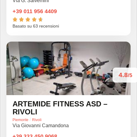
Via G. Salvemini
+39 011 956 4409





Basato su 63 recensioni
4.8
/5
ARTEMIDE FITNESS ASD –
RIVOLI
/
Piemonte
Rivoli
Via Giovanni Camandona
+39 333 450 9068