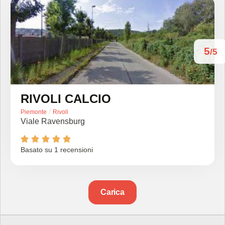
5
/5
RIVOLI CALCIO
/
Piemonte
Rivoli
Viale Ravensburg





Basato su 1 recensioni
Carica