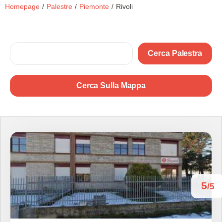
Homepage
/
Palestre
/
Piemonte
/
Rivoli
Cerca Palestra
Cerca Sulla Mappa
5
/5