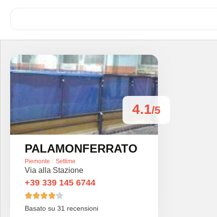
4.1
/5
PALAMONFERRATO
/
Piemonte
Settime
Via alla Stazione
+39 339 145 6744





Basato su 31 recensioni