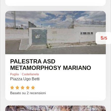
5
/5
PALESTRA ASD
METAMORPHOSY MARIANO
/
Puglia
Castellaneta
Piazza Ugo Betti





Basato su 2 recensioni