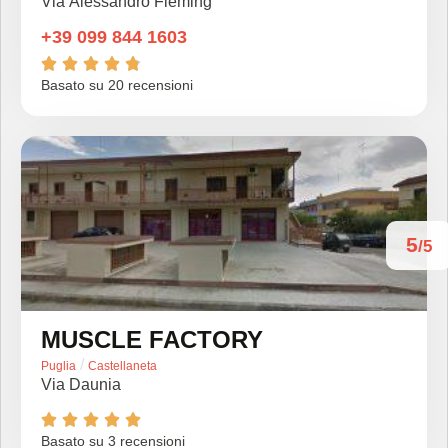
Via Alessandro Fleming
+39 099 844 1603





Basato su 20 recensioni
5
/5
MUSCLE FACTORY
/
Puglia
Castellaneta
Via Daunia





Basato su 3 recensioni