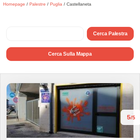
Homepage
/
Palestre
/
Puglia
/
Castellaneta
Cerca Palestra
Cerca Sulla Mappa
5
/5