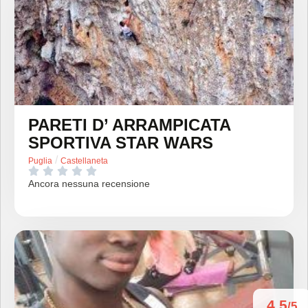
PARETI D’ ARRAMPICATA
SPORTIVA STAR WARS
/
Puglia
Castellaneta





Ancora nessuna recensione
4.5
/5