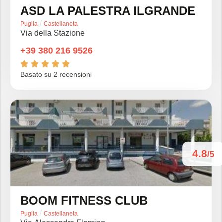
ASD LA PALESTRA ILGRANDE
/
Puglia
Castellaneta
Via della Stazione
+39 380 216 9526





Basato su 2 recensioni
4.8
/5
BOOM FITNESS CLUB
/
Puglia
Castellaneta