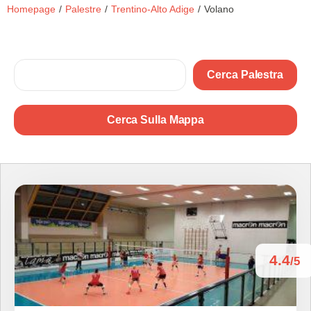
Homepage
/
Palestre
/
Trentino-Alto Adige
/
Volano
Cerca Palestra
Cerca Sulla Mappa
4.4
/5