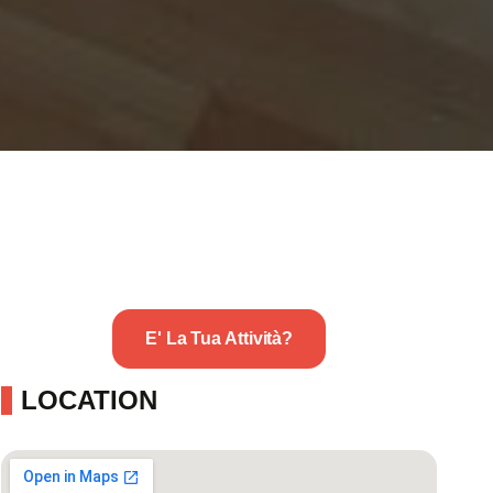
E' La Tua Attività?
LOCATION