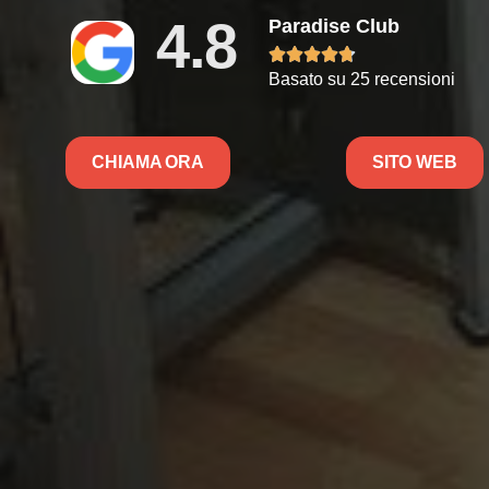
4.8
Paradise Club





Basato su 25 recensioni
CHIAMA ORA
SITO WEB