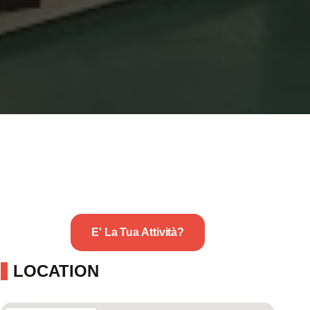
E' La Tua Attività?
LOCATION