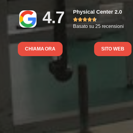
4.7
Physical Center 2.0





Basato su 25 recensioni
CHIAMA ORA
SITO WEB