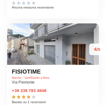





Ancora nessuna recensione
4
/5
FISIOTIME
/
Marche
Sant'Elpidio a Mare
Via Piemonte
+39 338 783 4848





Basato su 1 recensioni