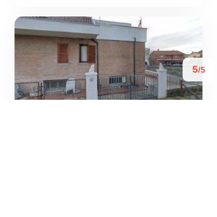
5
/5
NEW AEROBIC ART
/
Marche
Sant'Elpidio a Mare
Via Prati





Basato su 3 recensioni