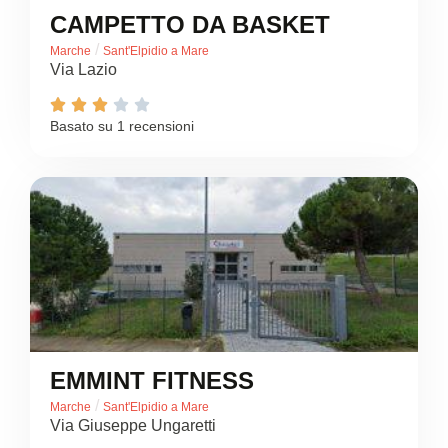
CAMPETTO DA BASKET
/
Marche
Sant'Elpidio a Mare
Via Lazio





Basato su 1 recensioni
EMMINT FITNESS
/
Marche
Sant'Elpidio a Mare
Via Giuseppe Ungaretti