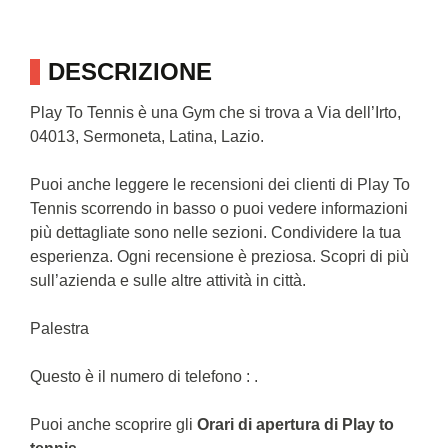
DESCRIZIONE
Play To Tennis è una Gym che si trova a Via dell’Irto,
04013, Sermoneta, Latina, Lazio.
Puoi anche leggere le recensioni dei clienti di Play To
Tennis scorrendo in basso o puoi vedere informazioni
più dettagliate sono nelle sezioni. Condividere la tua
esperienza. Ogni recensione è preziosa. Scopri di più
sull’azienda e sulle altre attività in città.
Palestra
Questo è il numero di telefono : .
Puoi anche scoprire gli
Orari di apertura di Play to