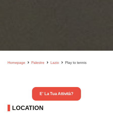
Homepage
Palestre
Lazio
Play to tennis
E' La Tua Attività?
LOCATION