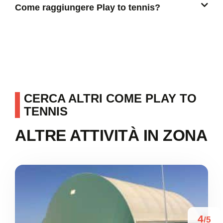
Come raggiungere Play to tennis?
CERCA ALTRI COME PLAY TO
TENNIS
ALTRE ATTIVITÀ IN ZONA
4
/5