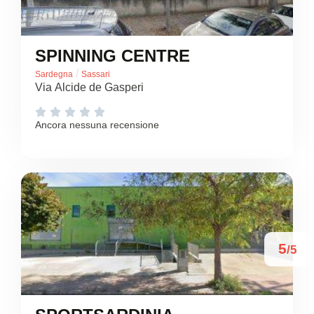
SPINNING CENTRE
/
Sardegna
Sassari
Via Alcide de Gasperi





Ancora nessuna recensione
5
/5