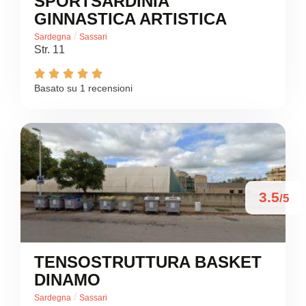
SPORTSARDINIA
GINNASTICA ARTISTICA
/
Sardegna
Sassari
Str. 11





Basato su 1 recensioni
3.5
/5
TENSOSTRUTTURA BASKET
DINAMO
/
Sardegna
Sassari