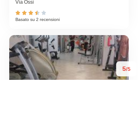
Via Ossi





Basato su 2 recensioni
5
/5
VIKING GYMN
/
Sardegna
Sassari
Via Renzo Mossa





Basato su 2 recensioni