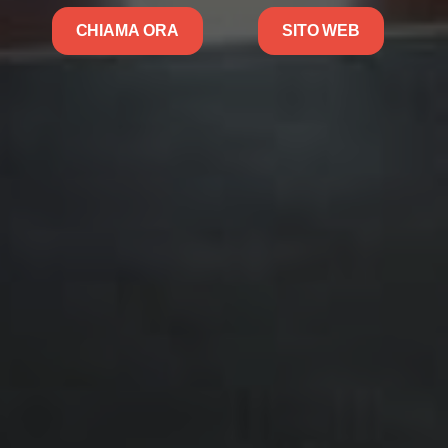
CHIAMA ORA
SITO WEB