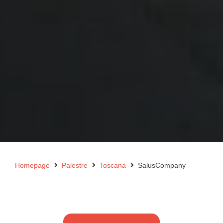
Homepage
Palestre
Toscana
SalusCompany