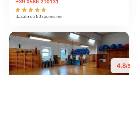
+39 0586 210131





Basato su 53 recensioni
4.8
/5
PALESTRA VILLA LETIZIA
A.S.D.
/
Toscana
Livorno
Via dei Pensieri
+39 350 133 9166




