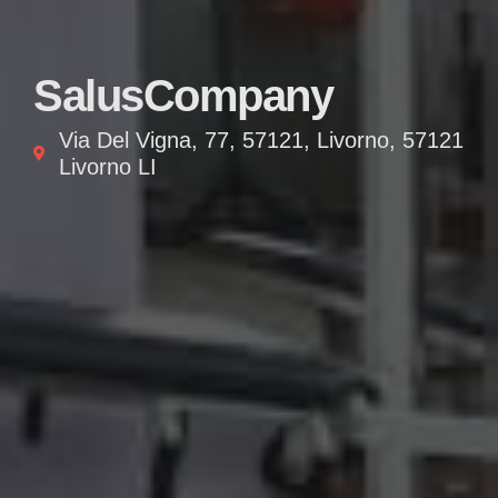
SalusCompany
Via Del Vigna, 77, 57121, Livorno, 57121
Livorno LI