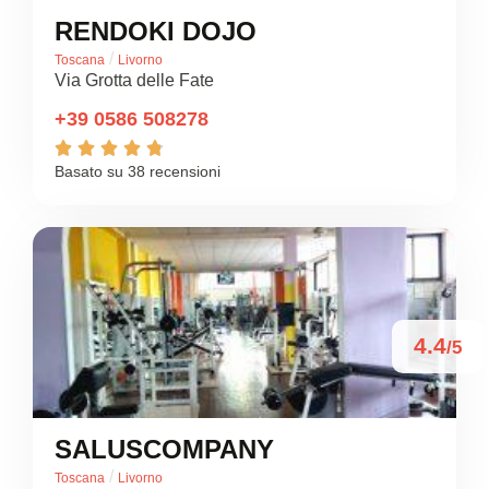
RENDOKI DOJO
/
Toscana
Livorno
Via Grotta delle Fate
+39 0586 508278





Basato su 38 recensioni
4.4
/5
SALUSCOMPANY
/
Toscana
Livorno