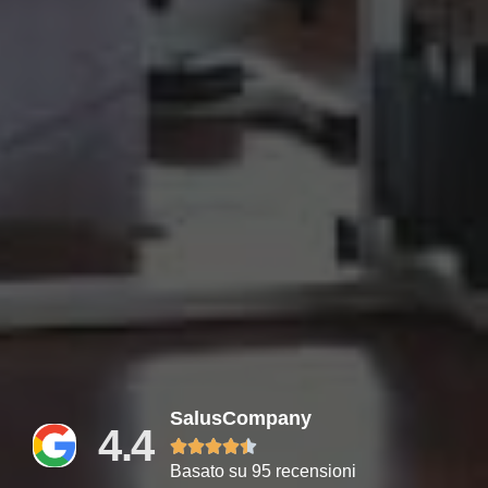
SalusCompany
4.4





Basato su 95 recensioni