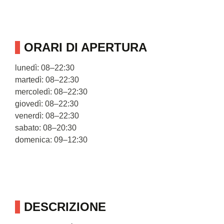
ORARI DI APERTURA
lunedì: 08–22:30
martedì: 08–22:30
mercoledì: 08–22:30
giovedì: 08–22:30
venerdì: 08–22:30
sabato: 08–20:30
domenica: 09–12:30
DESCRIZIONE