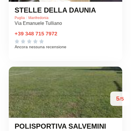
STELLE DELLA DAUNIA
/
Puglia
Manfredonia
Via Emanuele Tulliano
+39 348 715 7972





Ancora nessuna recensione
5
/5
POLISPORTIVA SALVEMINI