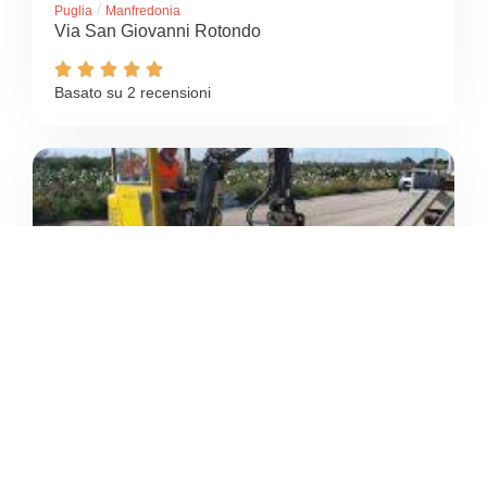
/
Puglia
Manfredonia
Via San Giovanni Rotondo





Basato su 2 recensioni
4.6
/5
SAMAAN – CENTRO
ESTETICO E BENESSERE,
PALESTRA, PISCINA
/
Puglia
Manfredonia
Via Arte della Ceramica