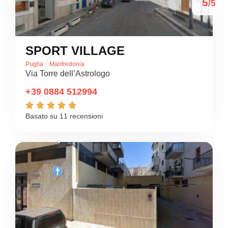
5
/5
SPORT VILLAGE
/
Puglia
Manfredonia
Via Torre dell’Astrologo
+39 0884 512994





Basato su 11 recensioni