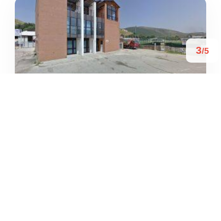
3
/5
CAMPO CALCIO VITULAZIO
/
Campania
Vitulazio
Viale Kennedy





Basato su 6 recensioni