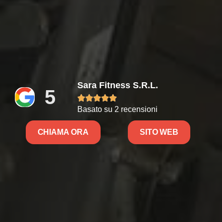
Sara Fitness S.r.l.
5





Basato su 2 recensioni
CHIAMA ORA
SITO WEB